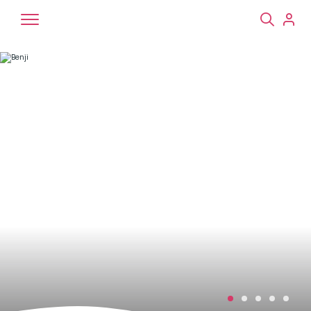
Chiens
Chats
NAC