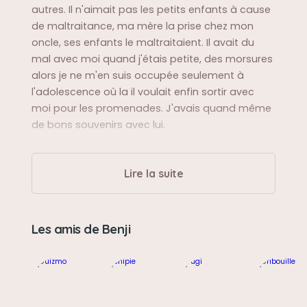
autres. Il n'aimait pas les petits enfants à cause
de maltraitance, ma mère la prise chez mon
oncle, ses enfants le maltraitaient. Il avait du
mal avec moi quand j'étais petite, des morsures
alors je ne m'en suis occupée seulement à
l'adolescence où la il voulait enfin sortir avec
moi pour les promenades. J'avais quand même
de bons souvenirs avec lui.
Sa balade préférée
Lire la suite
Il aimait sortir dans le parc médiéval de notre
ville et le parc qui se trouve entre l'Allemagne et
la France.
Les amis de Benji
Sa bêtise préférée
Il n'a jamais fait de bêtises a part les morsures
mais c'est compréhensible.