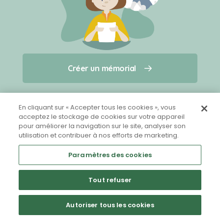
Créer un mémorial
Créer un mémorial
Qui sommes-nous ?
Nous contacter
pour un animal qui vous a quitté(e)
En cliquant sur « Accepter tous les cookies », vous
acceptez le stockage de cookies sur votre appareil
pour améliorer la navigation sur le site, analyser son
Partager sur Facebook
utilisation et contribuer à nos efforts de marketing.
Paramètres des cookies
Tout refuser
Mentions légales
CGU
Politique de confidentialité
Autoriser tous les cookies