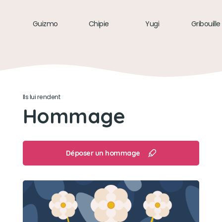
Son caractère
Guizmo
Chipie
Yugi
Gribouille
Très doux, jovial, il avait un manque de
confiance mais il s'est vite accroché à nous.
Son jouet préféré
Ils lui rendent
Il adorait attaquer mes chaussons pikachu car il
Hommage
y avait une petite tête de Pikachu, les friandises
a mâchouiller.
Son loisir préféré
Déposer un hommage
Être dans les bras à ma mère, les câlins, il
adorait les Schmackos.