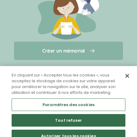
Créer un mémorial
Créer un mémorial
Qui sommes-nous ?
Nous contacter
pour un animal qui vous a quitté(e)
En cliquant sur « Accepter tous les cookies », vous
acceptez le stockage de cookies sur votre appareil
pour améliorer la navigation sur le site, analyser son
Partager sur Facebook
utilisation et contribuer à nos efforts de marketing.
Paramètres des cookies
Tout refuser
Mentions légales
CGU
Politique de confidentialité
Autoriser tous les cookies