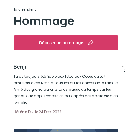
Son jouet préféré
Ils lui rendent
Hommage
son coin coin, son os en nerf de bœuf qu'il n'a
jamais mangé !
Son loisir préféré
Déposer un hommage
les promenades avec ses maitres, suivre ses
maîtres sur les parcours de golf !
Benji
Tu as toujours été fidèle aux fêtes aux Côtés où tu t
amusais avec Ness et tous les autres chiens de la famille.
Aimé des grand parents tu as passé du temps sur les
genoux de papi. Repose en paix après cette belle vie bien
remplie
Hélène D
le 24 Dec. 2022