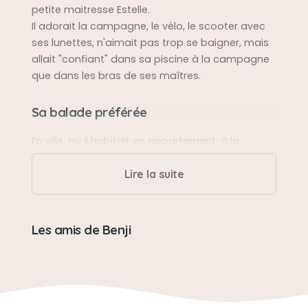
petite maitresse Estelle.
Il adorait la campagne, le vélo, le scooter avec
ses lunettes, n'aimait pas trop se baigner, mais
allait "confiant" dans sa piscine à la campagne
que dans les bras de ses maîtres.
Sa balade préférée
En ville, où il habitait en appartement; à la
campagne dans le terrain sa petite maison
Lire la suite
Sa bêtise préférée
Aucune, il était adorable et exceptionnel !
Les amis de Benji
Son caractère
doux, affectueux, une machine à bisous !