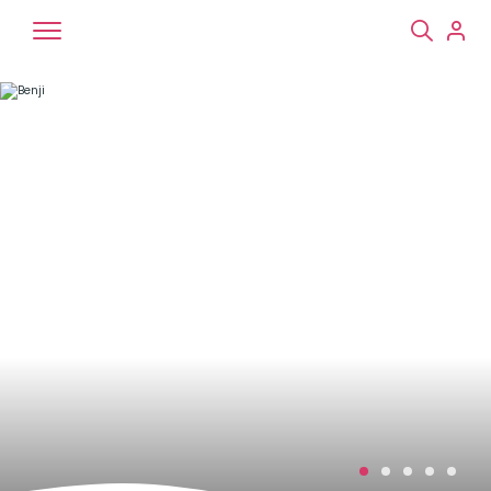
Chiens
Chats
NAC