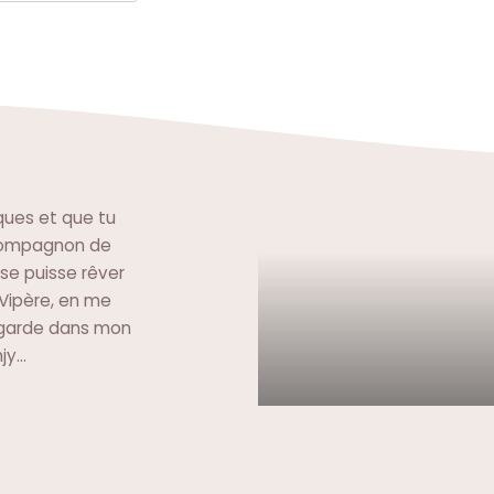
ques et que tu
 compagnon de
sse puisse rêver
t Vipère, en me
te garde dans mon
y...