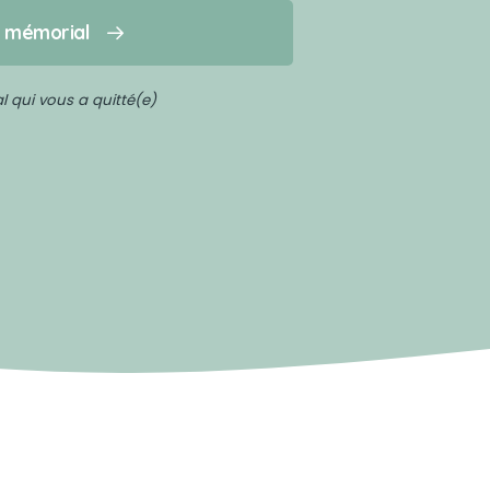
n mémorial
 qui vous a quitté(e)