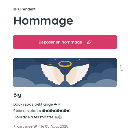
Son loisir préféré
Ils lui rendent
Hommage
Renifler le derrière de son prochain 😅. Jouer
avec Tina.
Déposer un hommage
Big
Doux repos petit ange ☁️🪽
Baisers volants 🕊️🕊️🕊️🕊️🕊️🕊️🕊️🕊️
Courage a tes maîtres 🙏😢
Francoise W
le 05 Août 2025