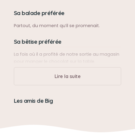
Sa balade préférée
Partout, du moment qu’il se promenait.
Sa bêtise préférée
La fois où il a profité de notre sortie au magasin
pour manger le chocolat sur la table.
Lire la suite
Son caractère
Obéissant, fier, gentil. Un adorable petit amour
❤️.
Les amis de Big
Son jouet préféré
Son Frisbee kaki.