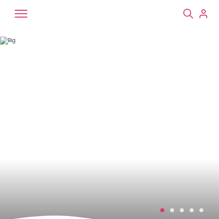
Chiens
Chats
NAC