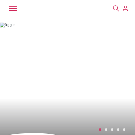
Chiens
Chats
NAC