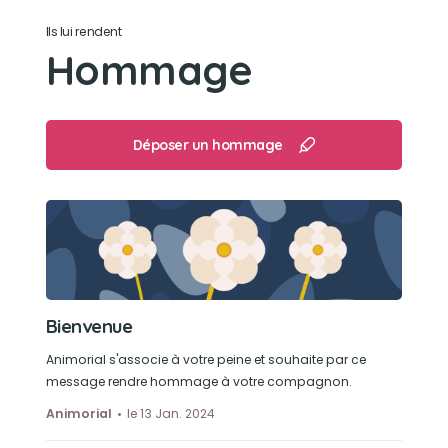
Têtu et obstinément gourmand, mais un cœur
Ils lui rendent
d'or avec les enfants et une patience d'ange,
Hommage
pas très câlin, mais très proche de sa maîtresse
Son jouet préféré
Déposer un hommage
Tout ce qui se mange
Son loisir préféré
MANGER !
Bienvenue
Animorial s'associe à votre peine et souhaite par ce
message rendre hommage à votre compagnon.
Animorial
le 13 Jan. 2024