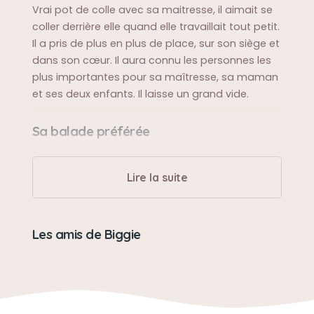
Vrai pot de colle avec sa maitresse, il aimait se
coller derrière elle quand elle travaillait tout petit.
Il a pris de plus en plus de place, sur son siège et
dans son cœur. Il aura connu les personnes les
plus importantes pour sa maîtresse, sa maman
et ses deux enfants. Il laisse un grand vide.
Sa balade préférée
Toutes les balades, truffe et oreilles au vent
Lire la suite
Sa bêtise préférée
Jusqu'à la fin de sa vie il aura voulu manger tout
Les amis de Biggie
ce qu'il y avait dans les poubelles. Impossible de
laisser une porte ouverte
Son caractère