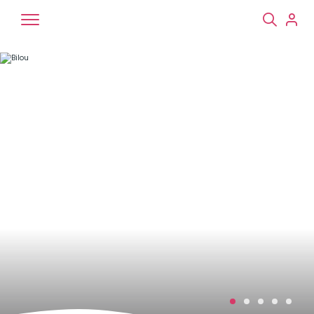
Chiens
Chats
NAC