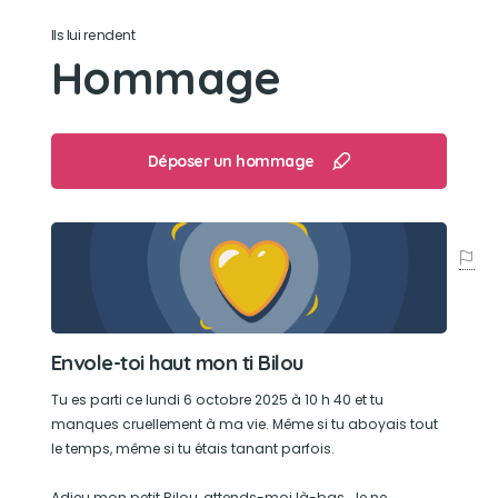
Son caractère
Ils lui rendent
Hommage
Exclusif, fidèle, territorial
Son jouet préféré
Déposer un hommage
Un petit poulet qui couine et qu'on a perdu.
Son loisir préféré
Rester proche de nous et se faire flatter.
Envole-toi haut mon ti Bilou
Tu es parti ce lundi 6 octobre 2025 à 10 h 40 et tu
manques cruellement à ma vie. Même si tu aboyais tout
le temps, même si tu étais tanant parfois.
Adieu mon petit Bilou, attends-moi là-bas. Je ne