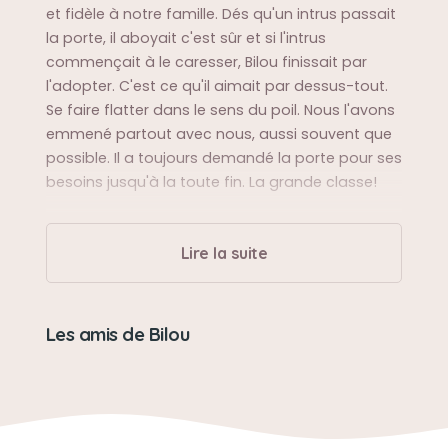
et fidèle à notre famille. Dés qu'un intrus passait
la porte, il aboyait c'est sûr et si l'intrus
commençait à le caresser, Bilou finissait par
l'adopter. C'est ce qu'il aimait par dessus-tout.
Se faire flatter dans le sens du poil. Nous l'avons
emmené partout avec nous, aussi souvent que
possible. Il a toujours demandé la porte pour ses
besoins jusqu'à la toute fin. La grande classe!
Sa balade préférée
Lire la suite
Les balades. Il remuait la queue lorsqu'on prenait
la laisse dans le tiroir. Dans les derniers mois, il ne
pouvait plus vraiment marcher.
Les amis de Bilou
Sa bêtise préférée
Aucune idée.