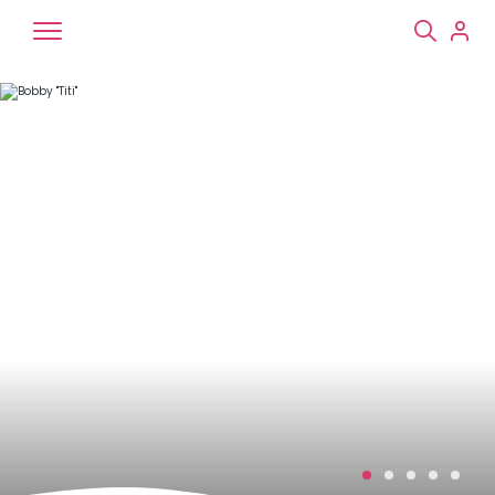
Chiens
Chats
NAC