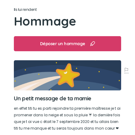
Bébé il a fait beaucoup de bêtises : faire pipi
Ils lui rendent
dans mon lit en entrant dans les draps, mordiller
Hommage
les chaussures et les pieds dans faire mal
Son caractère
Déposer un hommage
Tête comme sa maîtresse ,calineux,brave ,
adoré beaucoup jouer et donner de l amour et
en recevoir ,gourmand.
Son jouet préféré
Pouic pouic tout ce qui pouvais faire du bruit
Un petit message de ta mamie
Son loisir préféré
en effet titi tu es parti rejoindre ta première maîtresse je t ai
promener dans la neige et sous la pluie ☔ la dernière fois
Passé derrière et être à coter des enfants et
que je t ai vue c était le 7 septembre 2020 et tu allais bien
adultes pour mangé ce qu'on fesais
titi tu me manque et tu seras toujours dans mon cœur ❤