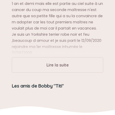
1 an et demi mais elle est partie au ciel suite à un
cancer du coup ma seconde maîtresse n'est
autre que sa petite fille qui a su la convaincre de
m adopter car les tout premiers maîtres ne
voulait plus de moi car il partait en vacances.
Je suis un Yorkshire terrier robe noir et feu
,beaucoup d amour et je suis parti le 12/09/2020
rejoindre ma 1er maîtresse inhumée le
12/09/2008
Lire la suite
Sa balade préférée
Au début ont me promener le tour de la
résidence et avec ma nouvelle maîtresse nous
Les amis de Bobby "Titi"
avons déménagées dans une petite maison
avec un grand jardin
Sa bêtise préférée