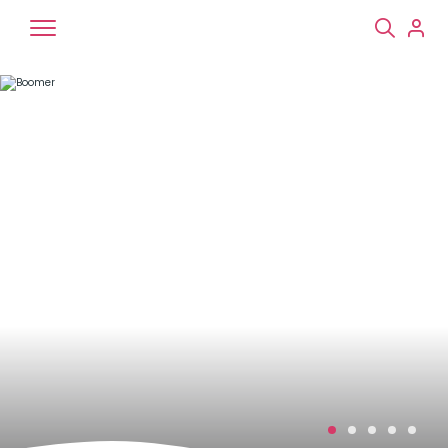
Chiens
Chats
NAC