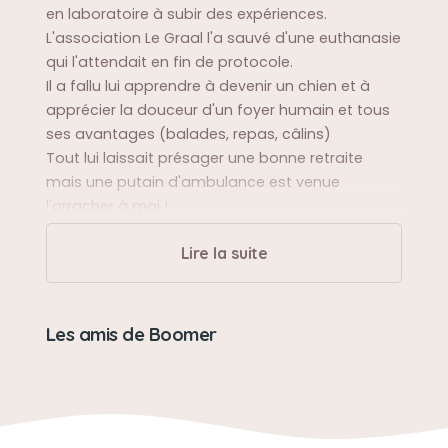
en laboratoire à subir des expériences.
L'association Le Graal l'a sauvé d'une euthanasie
qui l'attendait en fin de protocole.
Il a fallu lui apprendre à devenir un chien et à
apprécier la douceur d'un foyer humain et tous
ses avantages (balades, repas, câlins)
Tout lui laissait présager une bonne retraite
mais une putain d'ambulance est venue
l'arracher à moi !
Merci Boubou pour ton amour .
Lire la suite
Sa balade préférée
Peu importe le lieu, sa durée, il était l'ombre de
Les amis de Boomer
mon ombre
Sa bêtise préférée
Venir me réclamer ,avec ses yeux malheureux de