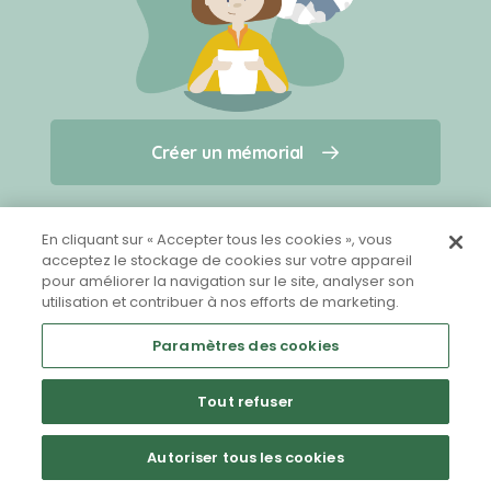
Créer un mémorial
Créer un mémorial
Qui sommes-nous ?
Nous contacter
pour un animal qui vous a quitté(e)
En cliquant sur « Accepter tous les cookies », vous
acceptez le stockage de cookies sur votre appareil
pour améliorer la navigation sur le site, analyser son
Partager sur Facebook
utilisation et contribuer à nos efforts de marketing.
Paramètres des cookies
Tout refuser
Mentions légales
CGU
Politique de confidentialité
Autoriser tous les cookies