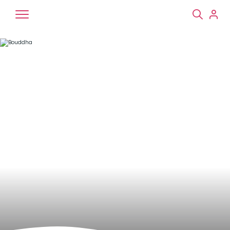
Chiens
Chats
NAC