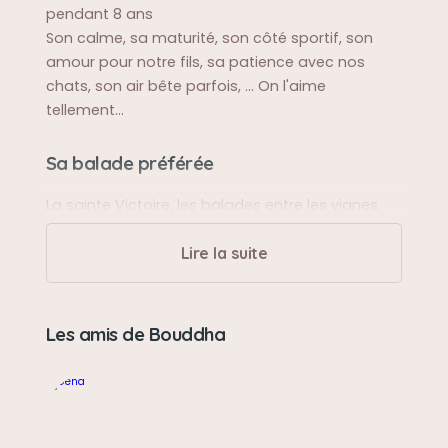
pendant 8 ans
Son calme, sa maturité, son côté sportif, son
amour pour notre fils, sa patience avec nos
chats, son air bête parfois, ... On l'aime
tellement...
Sa balade préférée
La sainte Victoire, les balades entre les vignes,
les sorties en voiture... Et le Bayon et ses pierres ♥️
Lire la suite
Sa bêtise préférée
Monter sur le canapé en cachette et manger les
Les amis de Bouddha
croquettes des chats
Son caractère
Patient, doux, aimant, dominant avec les mâles