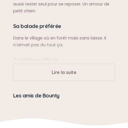
aussi rester seul pour se reposer. Un amour de
petit chien.
Sa balade préférée
Dans le village où en forêt mais sans laisse. Il
n'aimait pas du tout ça.
Sa bêtise préférée
Faire pipi sur le tapis de l'entrée.
Lire la suite
Son caractère
Les amis de Bounty
Très sociable et énormément gentil.
Son loisir préféré
Dormir