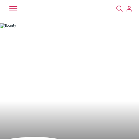
Chiens
Chats
NAC