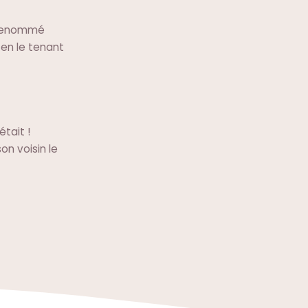
 renommé
 en le tenant
était !
son voisin le