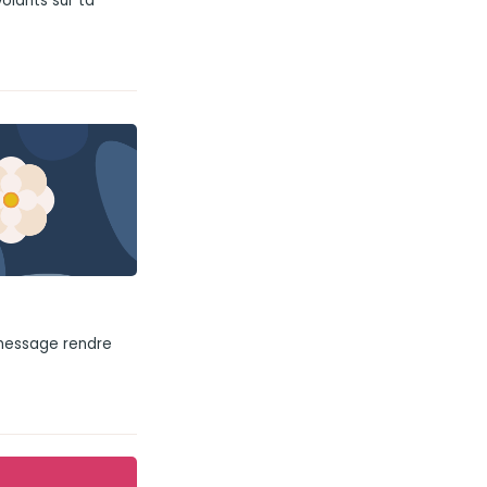
volants sur ta
 message rendre