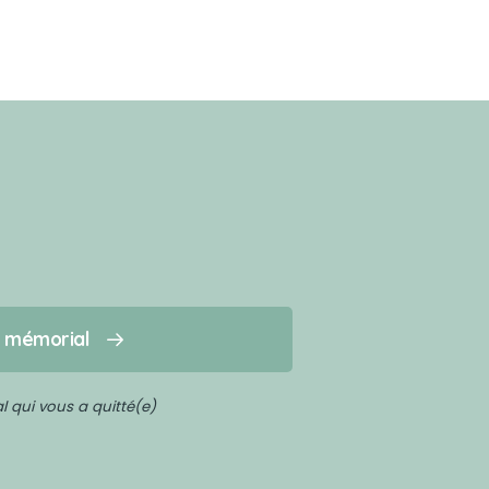
n mémorial
 qui vous a quitté(e)