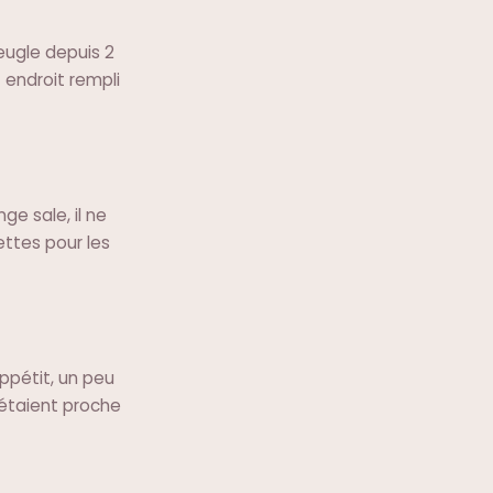
eugle depuis 2
t endroit rempli
ge sale, il ne
ttes pour les
appétit, un peu
 étaient proche