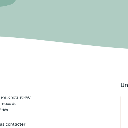
Un
iens, chats et NAC
animaux de
édés.
us contacter