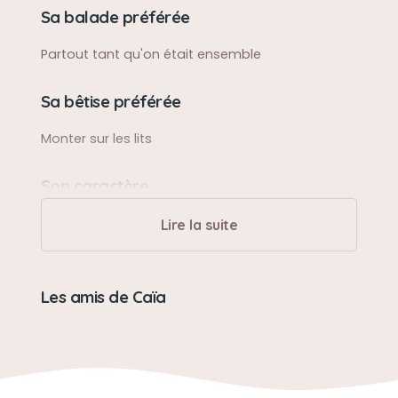
Sa balade préférée
Partout tant qu'on était ensemble
Sa bêtise préférée
Monter sur les lits
Son caractère
Joueur, pot de colle
Lire la suite
Son jouet préféré
Les amis de Caïa
Balle de tennis
Son loisir préféré
Ramener sa balle de tennis