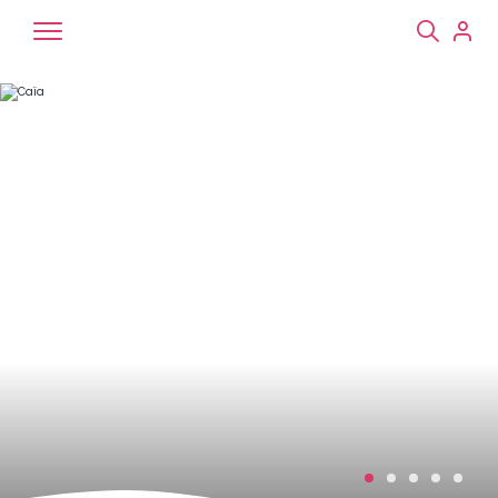
Chiens
Chats
NAC