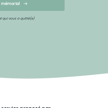
n mémorial
 qui vous a quitté(e)