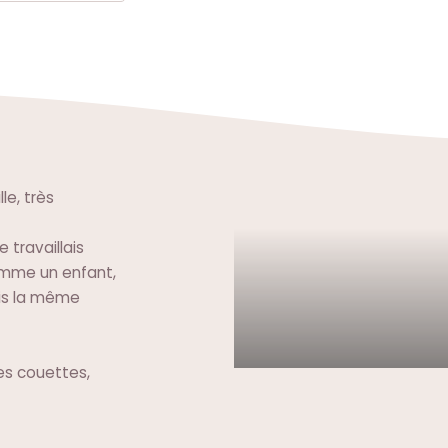
le, très
 travaillais
comme un enfant,
ais la même
es couettes,