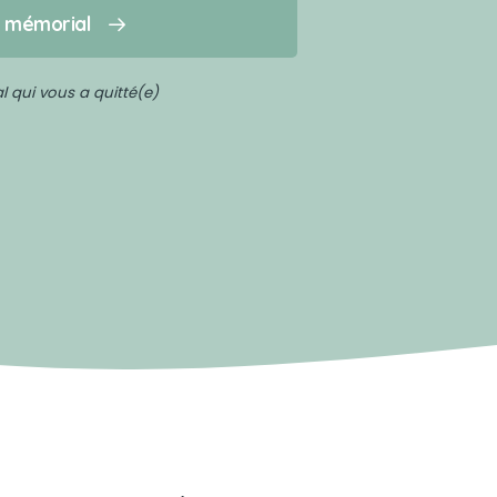
n mémorial
 qui vous a quitté(e)