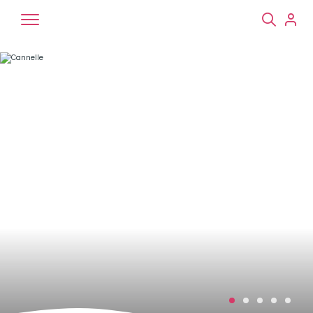
Chiens
Chats
NAC