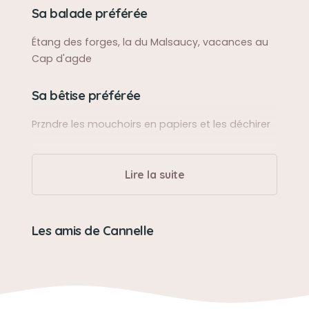
Sa balade préférée
Étang des forges, la du Malsaucy, vacances au
Cap d'agde
Sa bêtise préférée
Przndre les mouchoirs en papiers et les déchirer
Son caractère
Lire la suite
Adorable gentille caline n'aboyait pas
Son jouet préféré
Les amis de Cannelle
Balle
Son loisir préféré