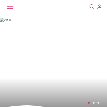
Chiens
Chats
NAC