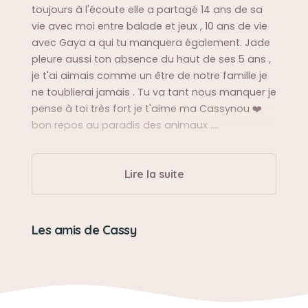
toujours à l'écoute elle a partagé 14 ans de sa
vie avec moi entre balade et jeux , 10 ans de vie
avec Gaya a qui tu manquera également. Jade
pleure aussi ton absence du haut de ses 5 ans ,
je t'ai aimais comme un être de notre famille je
ne toublierai jamais . Tu va tant nous manquer je
pense à toi très fort je t'aime ma Cassynou ❤️
bon repos au paradis des animaux ....
Sa balade préférée
Lire la suite
Les rivières , l'eau
Sa bêtise préférée
Les amis de Cassy
Fouiller dans les poubelles
Son caractère