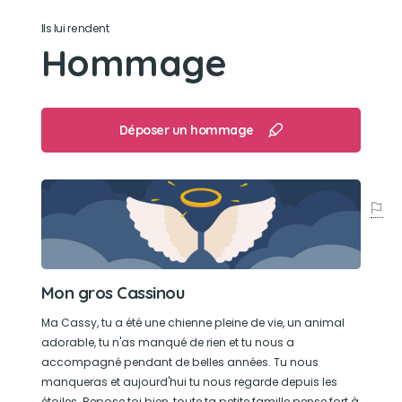
Aimante, enjouée, à l'écoute
Ils lui rendent
Hommage
Son jouet préféré
La balle
Déposer un hommage
Son loisir préféré
Jouer avec sa sœur
Mon gros Cassinou
Ma Cassy, tu a été une chienne pleine de vie, un animal
adorable, tu n'as manqué de rien et tu nous a
accompagné pendant de belles années. Tu nous
manqueras et aujourd'hui tu nous regarde depuis les
étoiles. Repose toi bien, toute ta petite famille pense fort à