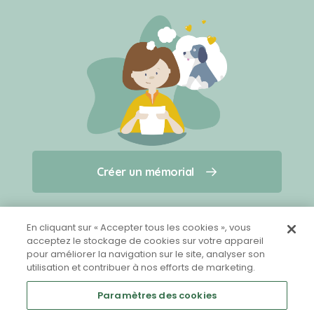
Créer un mémorial
Créer un mémorial
Qui sommes-nous ?
Nous contacter
pour un animal qui vous a quitté(e)
En cliquant sur « Accepter tous les cookies », vous
acceptez le stockage de cookies sur votre appareil
pour améliorer la navigation sur le site, analyser son
Partager sur Facebook
utilisation et contribuer à nos efforts de marketing.
Paramètres des cookies