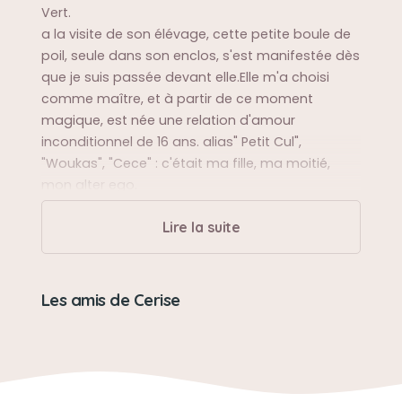
Vert.
a la visite de son élévage, cette petite boule de
poil, seule dans son enclos, s'est manifestée dès
que je suis passée devant elle.Elle m'a choisi
comme maître, et à partir de ce moment
magique, est née une relation d'amour
inconditionnel de 16 ans. alias" Petit Cul",
"Woukas", "Cece" : c'était ma fille, ma moitié,
mon alter ego.
Lire la suite
Sa balade préférée
A Saint Quentin de Baron , faire un tour dans les
vignes,
Les amis de Cerise
Sa bêtise préférée
Piquer la nourriture de ses freres & soeurs