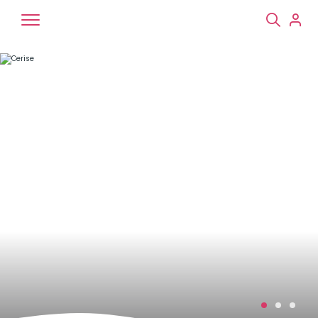
Chiens
Chats
NAC