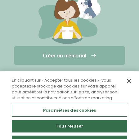
Créer un mémorial
Créer un mémorial
Qui sommes-nous ?
Nous contacter
pour un animal qui vous a quitté(e)
En cliquant sur « Accepter tous les cookies », vous
acceptez le stockage de cookies sur votre appareil
pour améliorer la navigation sur le site, analyser son
Partager sur Facebook
utilisation et contribuer à nos efforts de marketing.
Paramètres des cookies
Tout refuser
Mentions légales
CGU
Politique de confidentialité