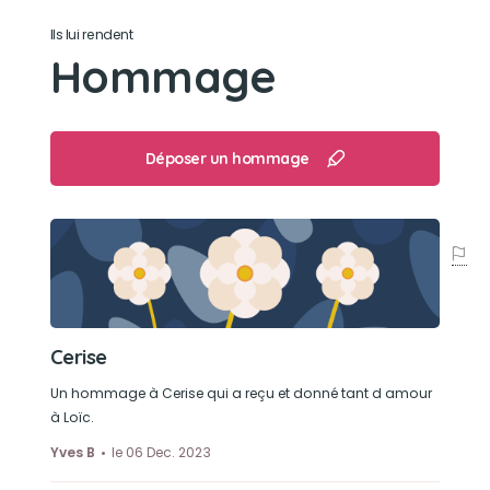
Son caractère
Ils lui rendent
Hommage
Gentille, Caline, très intelligente, elle ne parlait
pas mais c'est tout comme
Son jouet préféré
Déposer un hommage
mes chaussettes
Son loisir préféré
Etre aux cotés de son papa, son panier c'était
sa "religion"
Cerise
Un hommage à Cerise qui a reçu et donné tant d amour
à Loïc.
Yves B
le 06 Dec. 2023