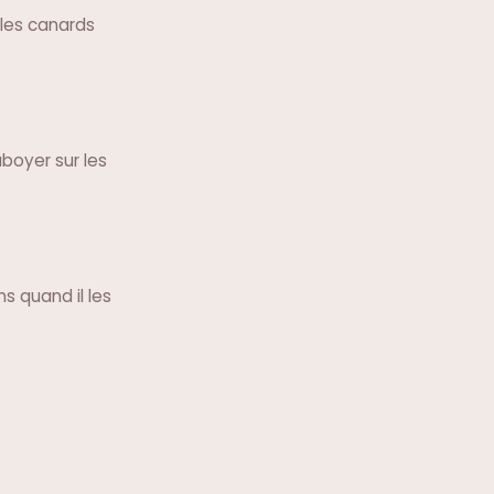
 les canards
aboyer sur les
ns quand il les