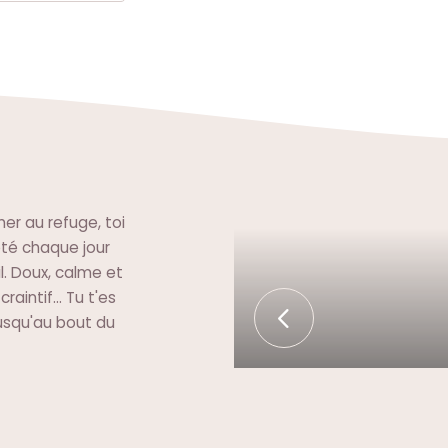
her au refuge, toi
 été chaque jour
. Doux, calme et
aintif... Tu t'es
jusqu'au bout du