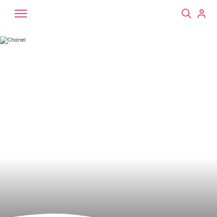
Chiens
Chats
NAC