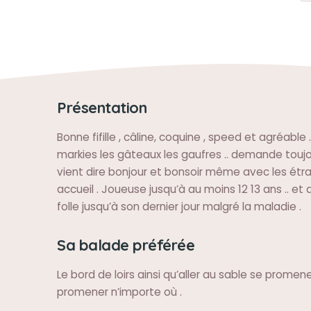
Présentation
Bonne fifille , câline, coquine , speed et agréable 
markies les gâteaux les gaufres .. demande toujo
vient dire bonjour et bonsoir même avec les étr
accueil . Joueuse jusqu’à au moins 12 13 ans .. et a
folle jusqu’à son dernier jour malgré la maladie .
Sa balade préférée
Le bord de loirs ainsi qu’aller au sable se promene
promener n’importe où .