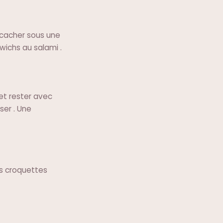
 cacher sous une
wichs au salami .
et rester avec
er . Une
es croquettes