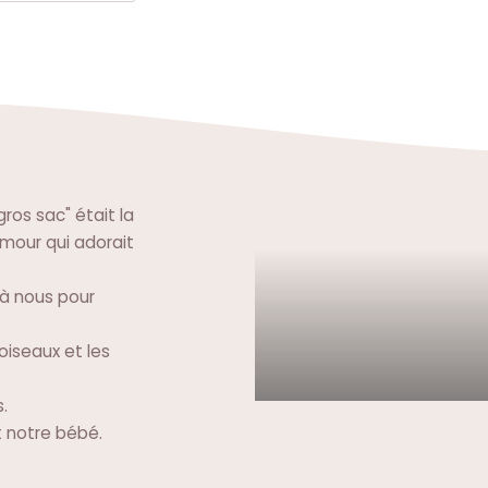
ros sac" était la
amour qui adorait
é à nous pour
 oiseaux et les
.
t notre bébé.