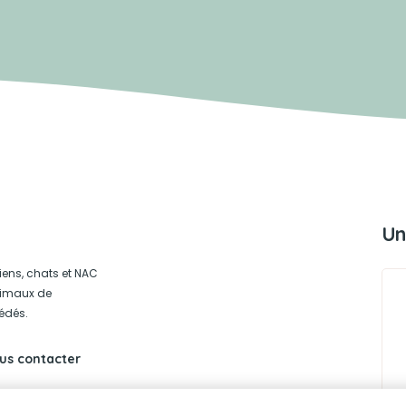
Un
iens, chats et NAC
animaux de
édés.
us contacter