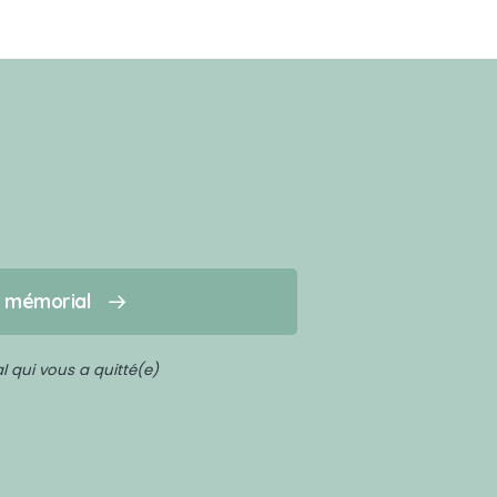
n mémorial
 qui vous a quitté(e)