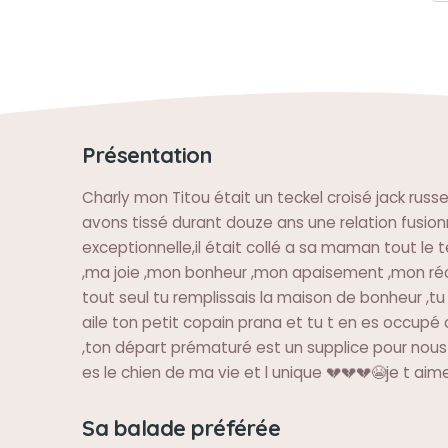
Présentation
Charly mon Titou était un teckel croisé jack russe
avons tissé durant douze ans une relation fusion
exceptionnelle,il était collé a sa maman tout le 
,ma joie ,mon bonheur ,mon apaisement ,mon réc
tout seul tu remplissais la maison de bonheur ,tu
aile ton petit copain prana et tu t en es occup
,ton départ prématuré est un supplice pour nous j
es le chien de ma vie et l unique 💔💔💔😭je t aim
Sa balade préférée