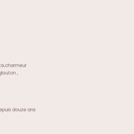
nte,charmeur
glouton ,
 depuis douze ans