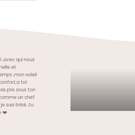
l ,avec qui nous
nelle et
temps ,mon soleil
onfort,a toi
 as pris sous ton
é comme un chef
e suis brisé ,tu
e ❤️