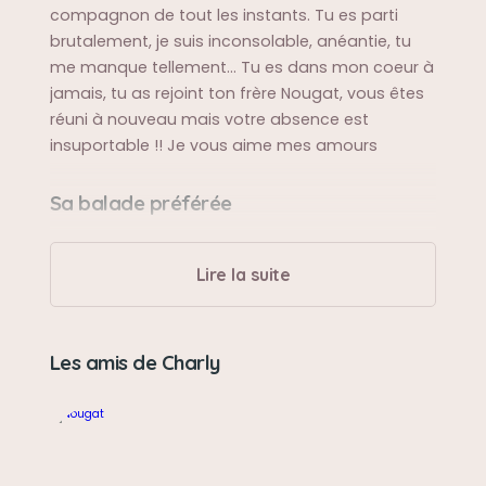
compagnon de tout les instants. Tu es parti
brutalement, je suis inconsolable, anéantie, tu
me manque tellement... Tu es dans mon coeur à
jamais, tu as rejoint ton frère Nougat, vous êtes
réuni à nouveau mais votre absence est
insuportable !! Je vous aime mes amours
Sa balade préférée
La montagne, Le Mont Faron
Lire la suite
Sa bêtise préférée
Jouer avec le tuyau d'arrosage
Les amis de Charly
Son caractère
Calin, doux, tendre, attentionné et tellement
intelligent !!