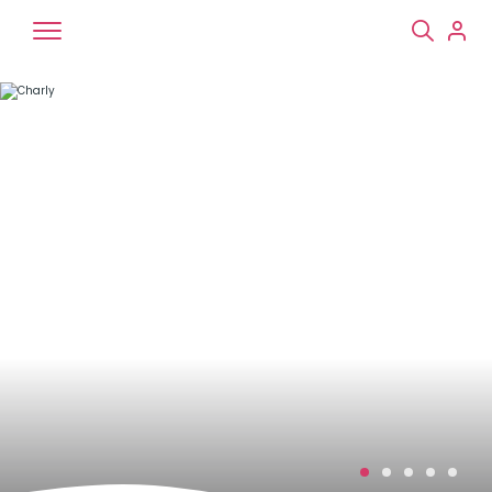
Chiens
Chats
NAC