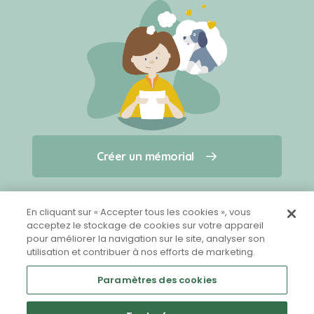
Créer un mémorial
Créer un mémorial
Qui sommes-nous ?
Nous contacter
pour un animal qui vous a quitté(e)
En cliquant sur « Accepter tous les cookies », vous
acceptez le stockage de cookies sur votre appareil
pour améliorer la navigation sur le site, analyser son
Partager sur Facebook
utilisation et contribuer à nos efforts de marketing.
Paramètres des cookies