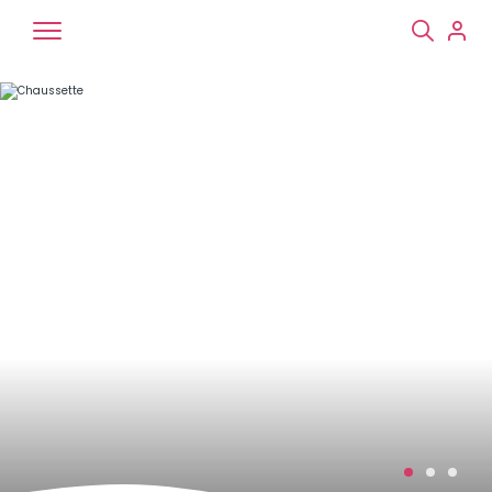
Chiens
Chats
NAC