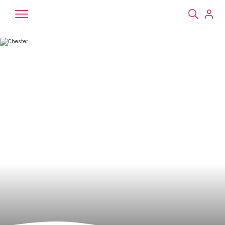
Chiens
Chats
NAC