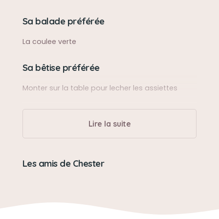
Sa balade préférée
La coulee verte
Sa bêtise préférée
Monter sur la table pour lecher les assiettes
Son caractère
Lire la suite
Affectueux, patient et très gourmand
Son jouet préféré
Les amis de Chester
Les peluches
Son loisir préféré