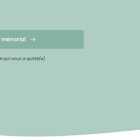
n mémorial
 qui vous a quitté(e)