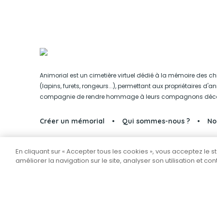
Animorial est un cimetière virtuel dédié à la mémoire des ch
(lapins, furets, rongeurs...), permettant aux propriétaires d'
compagnie de rendre hommage à leurs compagnons déc
Créer un mémorial
Qui sommes-nous ?
No
En cliquant sur « Accepter tous les cookies », vous acceptez le 
Partager sur Facebook
améliorer la navigation sur le site, analyser son utilisation et co
Tous droits réservés © 2026
Animorial