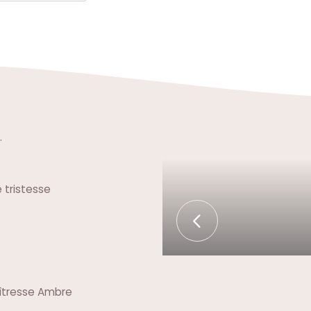
.
e tristesse
aîtresse Ambre