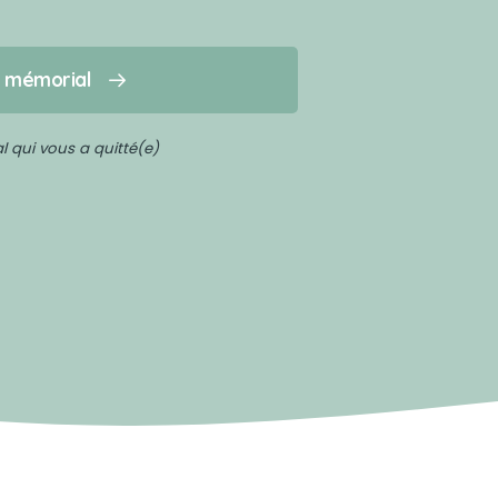
n mémorial
 qui vous a quitté(e)