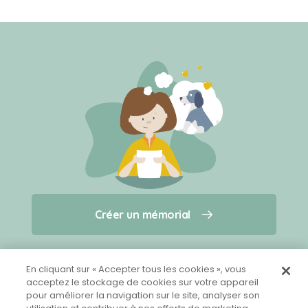
Créer un mémorial
Créer un mémorial
Qui sommes-nous ?
Nous contacter
pour un animal qui vous a quitté(e)
En cliquant sur « Accepter tous les cookies », vous
acceptez le stockage de cookies sur votre appareil
pour améliorer la navigation sur le site, analyser son
Partager sur Facebook