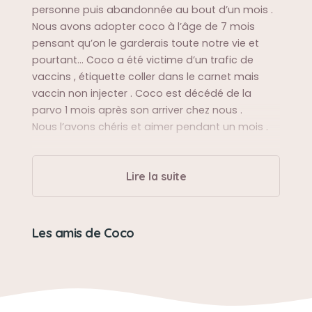
personne puis abandonnée au bout d’un mois .
Nous avons adopter coco à l’âge de 7 mois
pensant qu’on le garderais toute notre vie et
pourtant... Coco a été victime d’un trafic de
vaccins , étiquette coller dans le carnet mais
vaccin non injecter . Coco est décédé de la
parvo 1 mois après son arriver chez nous .
Nous l’avons chéris et aimer pendant un mois .
Sa balade préférée
Lire la suite
Balader le soir dans la cité, avec maman et
papa ❤️
Les amis de Coco
Sa bêtise préférée
Manger des friandises avec maman pendant
que papa avait le dos tourner