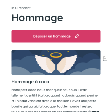
Son caractère
Ils lui rendent
Hommage
Calme , doux , joueur , adorable , câlins , gentil .
Attachant
Son jouet préféré
Déposer un hommage
Son panier à fleur
Son loisir préféré
Jouer avec Roxy ( Chat ) et courir comme un
fou dans la cours
Hommage à coco
Notre petit coco nous manque beaucoup il etait
tellement gentil il était craquant j adorais quand perrine
et Thibaut venaient avec a la maison il avait une petite
bouille qui aurait fait craquer tout le monde il restera
toujours dans nos cœurs on ne l oubliera jamais 😥❤❤❤