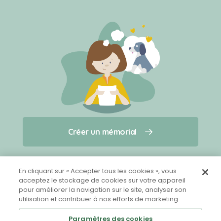
Créer un mémorial
Créer un mémorial
Qui sommes-nous ?
Nous contacter
pour un animal qui vous a quitté(e)
En cliquant sur « Accepter tous les cookies », vous
acceptez le stockage de cookies sur votre appareil
pour améliorer la navigation sur le site, analyser son
Partager sur Facebook
utilisation et contribuer à nos efforts de marketing.
Paramètres des cookies