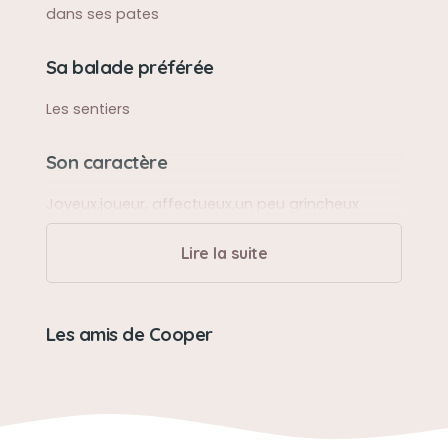
dans ses pates
Sa balade préférée
Les sentiers
Son caractère
Joyeux,joueur, affectueux,un peu grincheux
Lire la suite
Son jouet préféré
Son doudou
Les amis de Cooper
Son loisir préféré
Se balader et jouer avec son meilleur copain
Charly