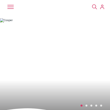
Chiens
Chats
NAC