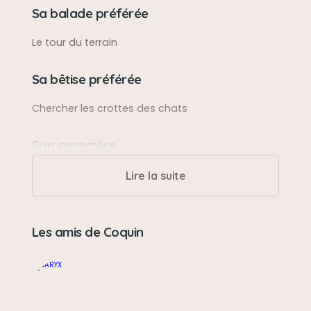
Sa balade préférée
Le tour du terrain
Sa bêtise préférée
Chercher les crottes des chats
Son caractère
Malicieux
Lire la suite
Son jouet préféré
Les amis de Coquin
Gratter comme un grizzli
Son loisir préféré
Bronzer au soleil