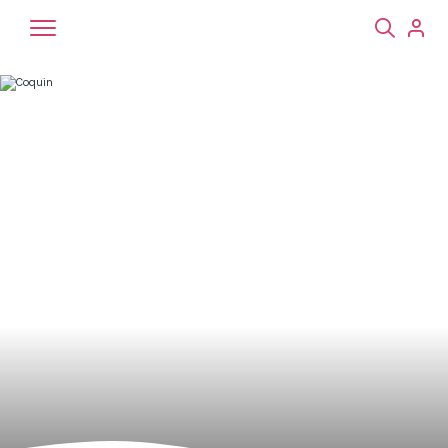
Chiens
Chats
NAC