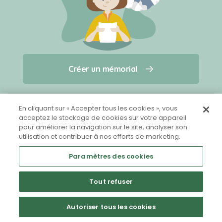
Créer un mémorial
Créer un mémorial
Qui sommes-nous ?
Nous contacter
pour un animal qui vous a quitté(e)
En cliquant sur « Accepter tous les cookies », vous
acceptez le stockage de cookies sur votre appareil
pour améliorer la navigation sur le site, analyser son
Partager sur Facebook
utilisation et contribuer à nos efforts de marketing.
Paramètres des cookies
Tout refuser
Mentions légales
CGU
Politique de confidentialité
Autoriser tous les cookies