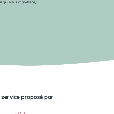
 qui vous a quitté(e)
 service proposé par