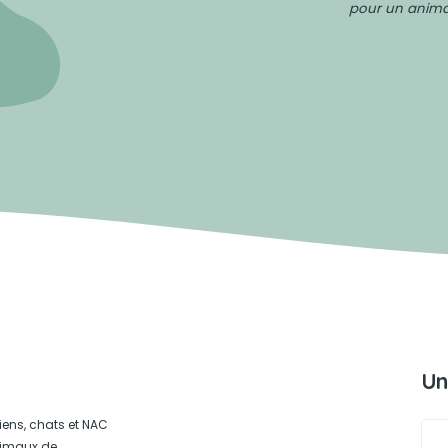
pour un animal
Un
iens, chats et NAC
animaux de