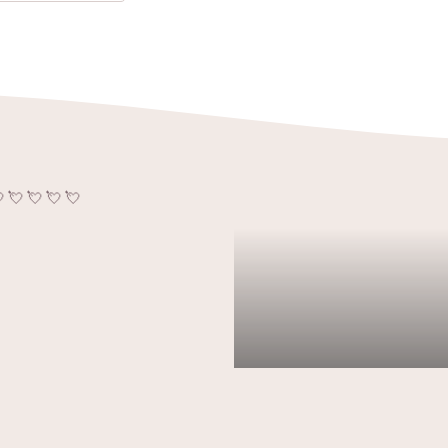
💘 💘 💘 💘