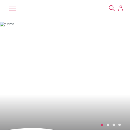
Chiens
Chats
NAC