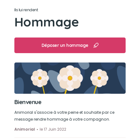
Son loisir préféré
Ils lui rendent
Hommage
les balades
Déposer un hommage
Bienvenue
Animorial s'associe à votre peine et souhaite par ce
message rendre hommage à votre compagnon.
Animorial
le 17 Juin 2022