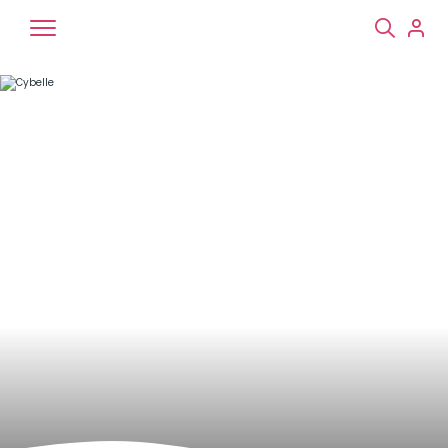
Chiens
Chats
NAC