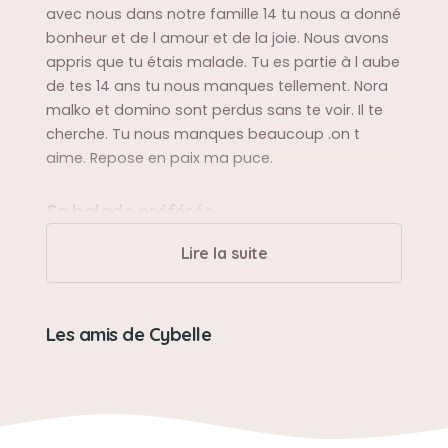
avec nous dans notre famille 14 tu nous a donné
bonheur et de l amour et de la joie. Nous avons
appris que tu étais malade. Tu es partie à l aube
de tes 14 ans tu nous manques tellement. Nora
malko et domino sont perdus sans te voir. Il te
cherche. Tu nous manques beaucoup .on t
aime. Repose en paix ma puce.
Sa balade préférée
Aimer se promener
Lire la suite
Sa bêtise préférée
Les amis de Cybelle
Casser ses jouets
Son caractère
Très gentil aimante joyeuse