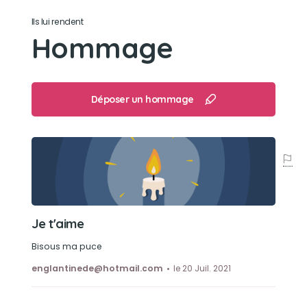
Ils lui rendent
Son jouet préféré
Hommage
Sa peluche et son ballon
Son loisir préféré
Déposer un hommage
Aimer dormir sur le canapé et les câlins
Je t'aime
Bisous ma puce
englantinede@hotmail.com
le 20 Juil. 2021