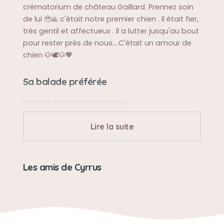
crématorium de château Gaillard. Prennez soin
de lui 🥹🙏 c'était notre premier chien . Il était fier,
très gentil et affectueux . Il a lutter jusqu'au bout
pour rester près de nous....C'était un amour de
chien 🐶🕊️🐶💖
Sa balade préférée
Partout en notre compagnie
Lire la suite
Sa bêtise préférée
Se pendait aux arbres 🌲
Les amis de Cyrrus
Son caractère
Fier et fidèle. Aimait les humains.