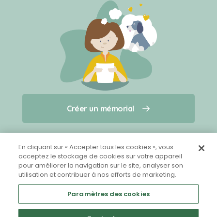
Créer un mémorial
Créer un mémorial
Qui sommes-nous ?
Nous contacter
pour un animal qui vous a quitté(e)
En cliquant sur « Accepter tous les cookies », vous
acceptez le stockage de cookies sur votre appareil
pour améliorer la navigation sur le site, analyser son
Partager sur Facebook
utilisation et contribuer à nos efforts de marketing.
Paramètres des cookies