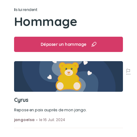
Son loisir préféré
Ils lui rendent
Tendre la pâte pour quémander. Adorait et
Hommage
partir en voiture pour découvrir la France...
Déposer un hommage
Cyrus
Repose en paix auprès de mon jango.
jangoelsa
le 16 Juil. 2024