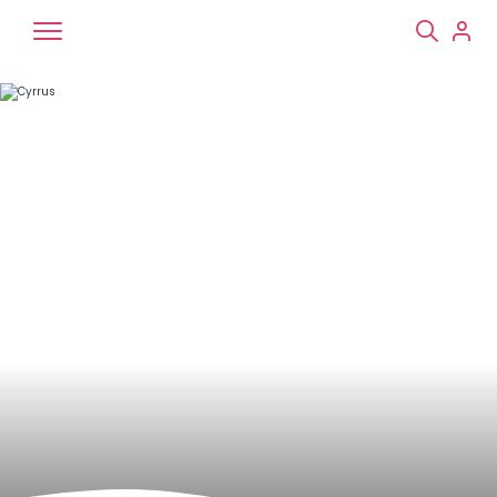
Chiens
Chats
NAC