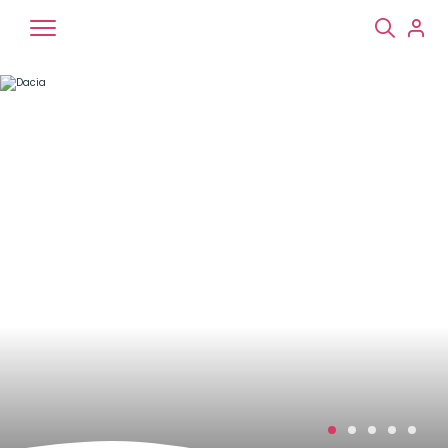
Chiens
Chats
NAC