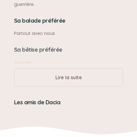
guerrière.
Sa balade préférée
Partout avec nous
Sa bêtise préférée
Aucune
Lire la suite
Son caractère
Douce et indépendante
Les amis de Dacia
Son jouet préféré
Toutes les petites peluches de chez ikea
Son loisir préféré