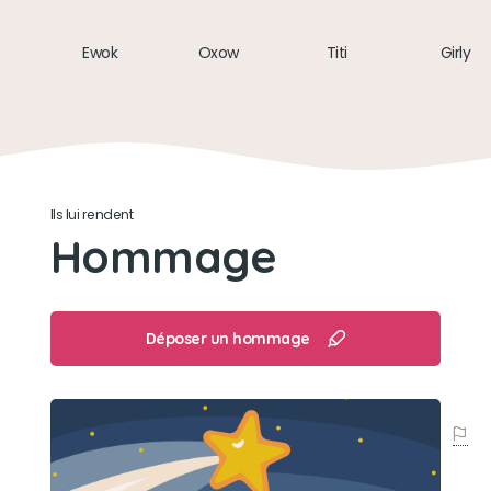
rouge
Ewok
Oxow
Titi
Girly
Son loisir préféré
Passer du temps avec son copain Oxow, puis
avec Ewok et Faya
Ils lui rendent
Hommage
Déposer un hommage