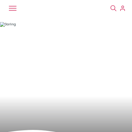
Chiens
Chats
NAC