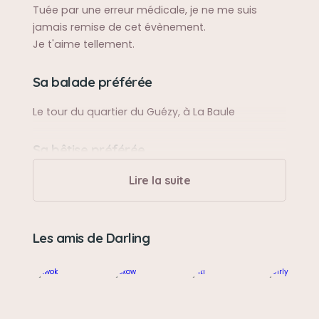
Tuée par une erreur médicale, je ne me suis
jamais remise de cet évènement.
Je t'aime tellement.
Sa balade préférée
Le tour du quartier du Guézy, à La Baule
Sa bêtise préférée
Déchirer le sopalin et les catalogues publicitaires
Lire la suite
Son caractère
Les amis de Darling
Joyeuse, vive, coquine
Son jouet préféré
Une balle rebondissante en forme de grenouille