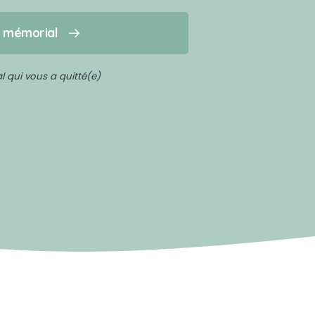
n mémorial
 qui vous a quitté(e)