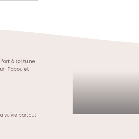
ort à toi tu ne
r , Papou et
a suivie partout