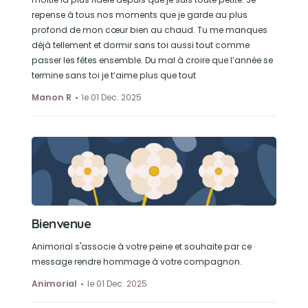
repense à tous nos moments que je garde au plus
Dormir sous le plaid dans le canapé ou encore
profond de mon cœur bien au chaud. Tu me manques
dans sa panière contre la vitre du moment
déjà tellement et dormir sans toi aussi tout comme
qu’elle se trouve au soleil
passer les fêtes ensemble. Du mal à croire que l’année se
termine sans toi je t’aime plus que tout
Manon R
le 01 Dec. 2025
Bienvenue
Animorial s'associe à votre peine et souhaite par ce
message rendre hommage à votre compagnon.
Animorial
le 01 Dec. 2025