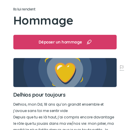
Il y en a tellement que je saurai pas où
Ils lui rendent
commencer. En commençant par mâchouiller
Hommage
mes petshops à 4 ans, déchirer les sopalins.
Fouiller dans mes sacs.
Son caractère
Déposer un hommage
Juste adorable, on comprenait tout dans son
regard. Delhios est attachant, drôle malgré lui,
énergique on l’entend bouger de partout avec
ses pattes
Son jouet préféré
Delhios pour toujours
Il jouait pas trop avec les jouets mais je dirai le
Delhios, mon Dd, 18 ans qu’on grandit ensemble et
donuts ou encore le chien saint Bernard.
j’avoue sans toi me sentir vide
Depuis que tu es là haut, j’ai compris encore davantage
le rôle que tu jouais dans ma vie/nos vie: mon pilier, ma
Son loisir préféré
moitié la plus fidèle depuis que je suis toute petite. Je