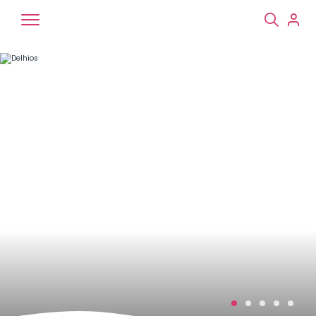
Chiens
Chats
NAC