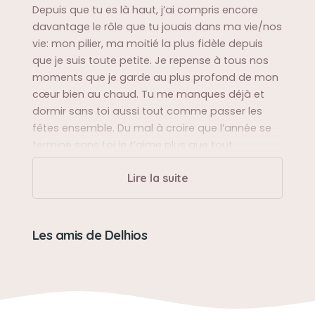
Depuis que tu es là haut, j’ai compris encore
davantage le rôle que tu jouais dans ma vie/nos
vie: mon pilier, ma moitié la plus fidèle depuis
que je suis toute petite. Je repense à tous nos
moments que je garde au plus profond de mon
cœur bien au chaud. Tu me manques déjà et
dormir sans toi aussi tout comme passer les
fêtes ensemble. Du mal à croire que l’année se
termine sans toi je t’aime plus que tout
Lire la suite
Sa balade préférée
Je pense que ce serait en bord de plage aux
sablettes là où tu as le moins froid et où tu sens
Les amis de Delhios
l’air marin et après de maman et moi. Tu me
manques
Sa bêtise préférée