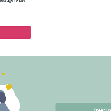
 message rendre
Créer u