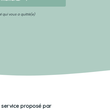
 qui vous a quitté(e)
 service proposé par