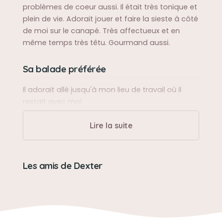
problèmes de coeur aussi. Il était très tonique et
plein de vie. Adorait jouer et faire la sieste à côté
de moi sur le canapé. Très affectueux et en
même temps très têtu. Gourmand aussi.
Sa balade préférée
Il adorait allé jusqu'à mon lieu de travail où il
restait avec moi
Lire la suite
Sa bêtise préférée
Sortir ses croquettes de sa gamelle
Les amis de Dexter
Son caractère
Affectueux, têtu