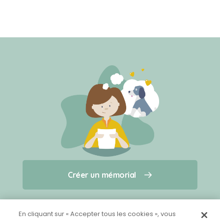
Créer un mémorial
Créer un mémorial
Qui sommes-nous ?
Nous contacter
pour un animal qui vous a quitté(e)
En cliquant sur « Accepter tous les cookies », vous