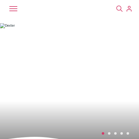
Chiens
Chats
NAC