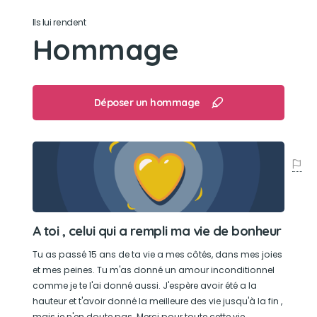
Son jouet préféré
Ils lui rendent
Une balle en tissu
Hommage
Son loisir préféré
Jouer avec ses peluches
Déposer un hommage
A toi , celui qui a rempli ma vie de bonheur
Tu as passé 15 ans de ta vie a mes côtés, dans mes joies
et mes peines. Tu m'as donné un amour inconditionnel
comme je te l'ai donné aussi. J'espère avoir été a la
hauteur et t'avoir donné la meilleure des vie jusqu'à la fin ,
mais je n'en doute pas. Merci pour toute cette vie