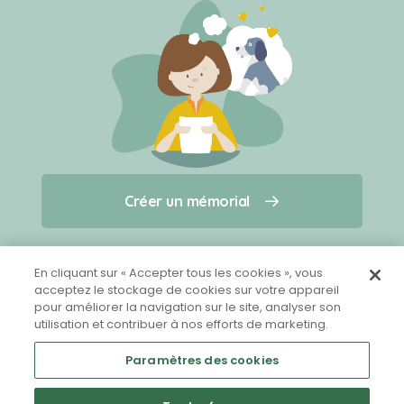
Créer un mémorial
Créer un mémorial
Qui sommes-nous ?
Nous contacter
pour un animal qui vous a quitté(e)
En cliquant sur « Accepter tous les cookies », vous
acceptez le stockage de cookies sur votre appareil
pour améliorer la navigation sur le site, analyser son
Partager sur Facebook
utilisation et contribuer à nos efforts de marketing.
Paramètres des cookies