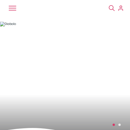
Chiens
Chats
NAC