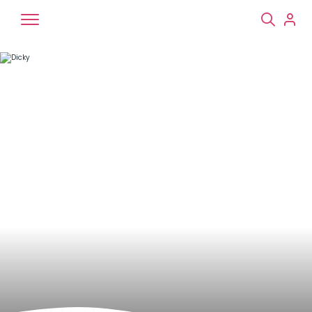
Chiens
Chats
NAC