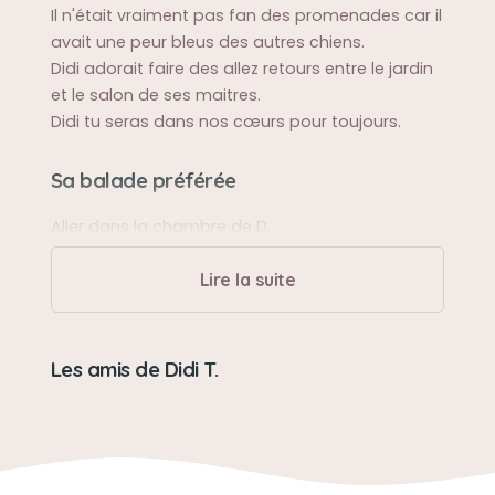
Il n'était vraiment pas fan des promenades car il
avait une peur bleus des autres chiens.
Didi adorait faire des allez retours entre le jardin
et le salon de ses maitres.
Didi tu seras dans nos cœurs pour toujours.
Sa balade préférée
Aller dans la chambre de D.
Lire la suite
Sa bêtise préférée
Déchirer les mangas de D
Les amis de Didi T.
Son caractère
Peureux et affectueux.