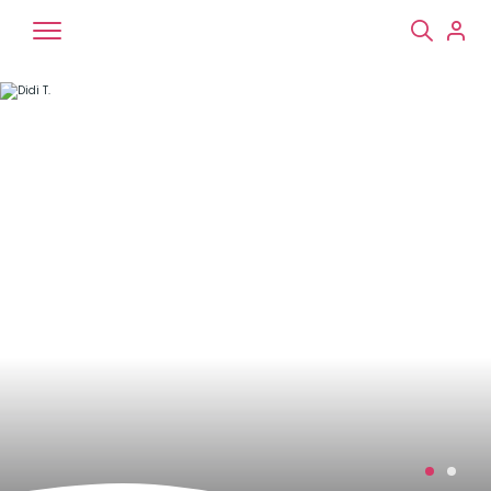
Chiens
Chats
NAC