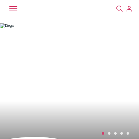
Chiens
Chats
NAC