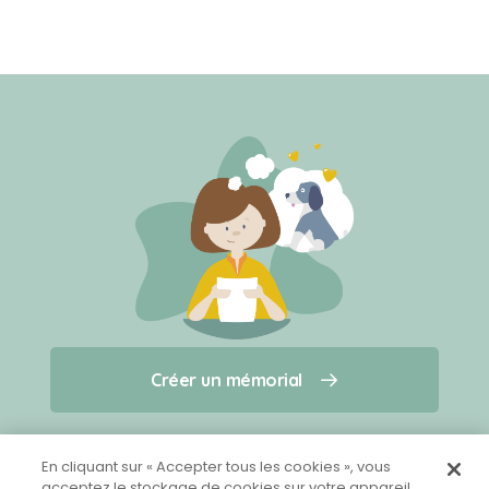
Créer un mémorial
Créer un mémorial
Qui sommes-nous ?
Nous contacter
pour un animal qui vous a quitté(e)
En cliquant sur « Accepter tous les cookies », vous
acceptez le stockage de cookies sur votre appareil