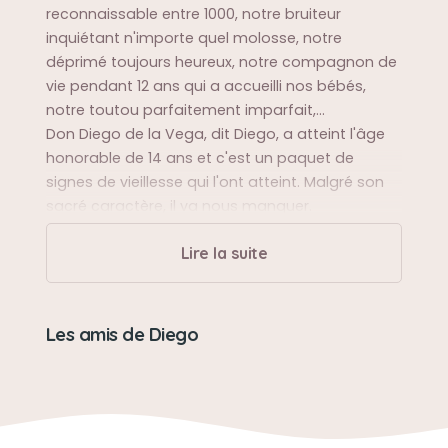
reconnaissable entre 1000, notre bruiteur
inquiétant n'importe quel molosse, notre
déprimé toujours heureux, notre compagnon de
vie pendant 12 ans qui a accueilli nos bébés,
notre toutou parfaitement imparfait,...
Don Diego de la Vega, dit Diego, a atteint l'âge
honorable de 14 ans et c'est un paquet de
signes de vieillesse qui l'ont atteint. Malgré son
sacré caractère, il va nous manquer.
Lire la suite
Sa balade préférée
Toutes, tant qu'il était avec son maître, ou sur
une piste...
Les amis de Diego
Sa bêtise préférée
Projeter des litres de bave à des kilomètres à la
ronde rien qu'avec un frétillement d'oreille.