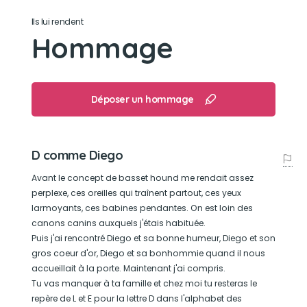
Ils lui rendent
Son caractère
Hommage
Bourrique tendre, paillasson à gratouilles, hurleur
"Mais vous êtes oùùùùù ?" dès que nous
disparaissions de sa vue.
Déposer un hommage
Son jouet préféré
D comme Diego
A manger, sinon rien.
Avant le concept de basset hound me rendait assez
perplexe, ces oreilles qui traînent partout, ces yeux
Son loisir préféré
larmoyants, ces babines pendantes. On est loin des
canons canins auxquels j'étais habituée.
En vrai basset hound, tantôt serpillère à longues
Puis j'ai rencontré Diego et sa bonne humeur, Diego et son
oreilles, tantôt chien de chasse... de miettes.
gros coeur d'or, Diego et sa bonhommie quand il nous
accueillait à la porte. Maintenant j'ai compris.
Tu vas manquer à ta famille et chez moi tu resteras le
repère de L et E pour la lettre D dans l'alphabet des