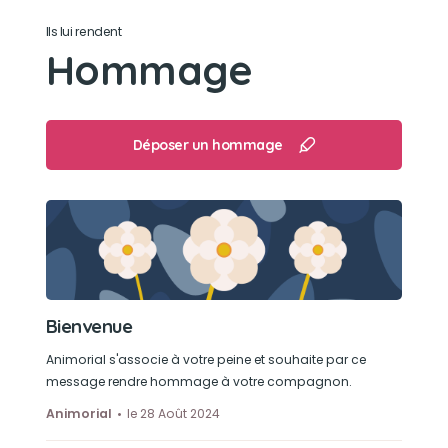
ns faisait plein de câlins
Ils lui rendent
Hommage
Son jouet préféré
Undoudou donne par son éleveuse qd ns l avons
pris avec l odeur de sa mere
Déposer un hommage
Son loisir préféré
Dormir à l ombre sous les arbres ds son panier
Bienvenue
Animorial s'associe à votre peine et souhaite par ce
message rendre hommage à votre compagnon.
Animorial
le 28 Août 2024