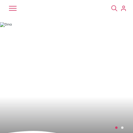
Chiens
Chats
NAC