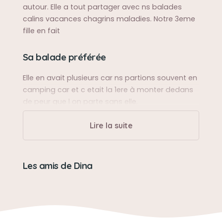
autour. Elle a tout partager avec ns balades
calins vacances chagrins maladies. Notre 3eme
fille en fait
Sa balade préférée
Elle en avait plusieurs car ns partions souvent en
camping car et c etait la 1ere à monter dedans
de peur que l on parte sans elle.
Lire la suite
Sa bêtise préférée
Manger toutes et seulement les chaussures de
notre 2de fille on a jamais su pourquoi celles là
Les amis de Dina
et pas les autres.
Son caractère
Aimante caline elle sentait qd ns étions tristes et