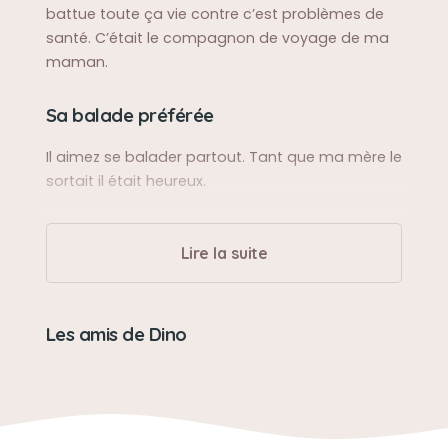
battue toute ça vie contre c’est problèmes de
santé. C’était le compagnon de voyage de ma
maman.
Sa balade préférée
Il aimez se balader partout. Tant que ma mère le
sortait il était heureux.
Sa bêtise préférée
Lire la suite
Prendre les chaussettes de son maître.
Son caractère
Les amis de Dino
Un caractère bien trempé
Son jouet préféré