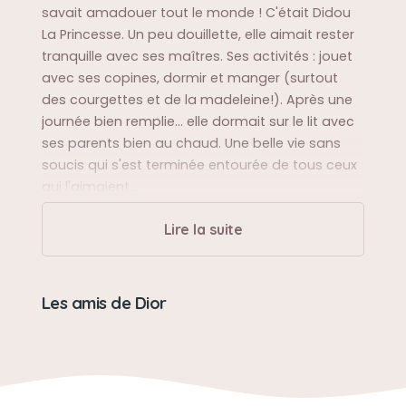
savait amadouer tout le monde ! C'était Didou
La Princesse. Un peu douillette, elle aimait rester
tranquille avec ses maîtres. Ses activités : jouet
avec ses copines, dormir et manger (surtout
des courgettes et de la madeleine!). Après une
journée bien remplie... elle dormait sur le lit avec
ses parents bien au chaud. Une belle vie sans
soucis qui s'est terminée entourée de tous ceux
qui l'aimaient...
Lire la suite
Sa balade préférée
Se balader dans le parc de la maison avec sa
copine Burb avant d'aller se recoucher au chaud
Les amis de Dior
Sa bêtise préférée
Aller boire de l'eau au bassin des poissons
comme un chien sauvage !!