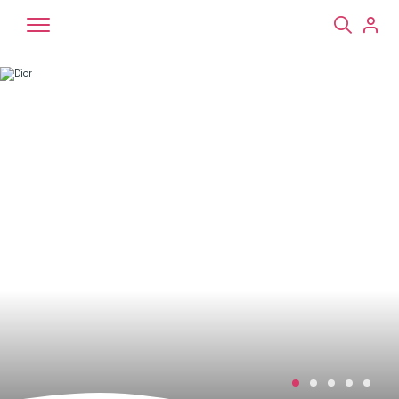
Chiens
Chats
NAC