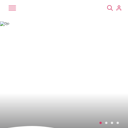
Chiens
Chats
NAC