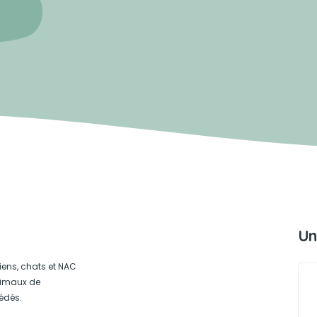
Un
iens, chats et NAC
animaux de
édés.