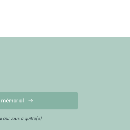
n mémorial
 qui vous a quitté(e)