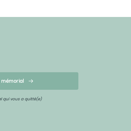
n mémorial
 qui vous a quitté(e)