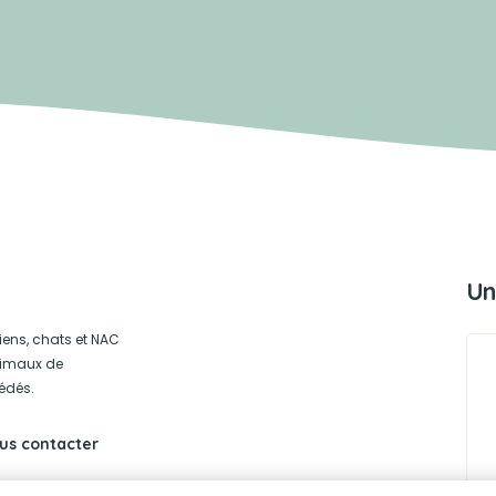
Un
iens, chats et NAC
animaux de
édés.
us contacter